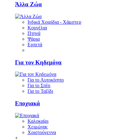
Άλλα Ζώα
Ινδικά Χοιρίδια - Χάμστερ
Κουνέλια
Πτηνά
Ψάρια
Ερπετά
Για τον Κηδεμόνα
Για το Αυτοκίνητο
Για το Σπίτι
Για το Ταξίδι
Εποχιακά
Καλοκαίρι
Χειμώνας
Χριστούγεννα
+