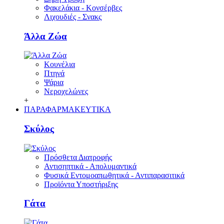
Φακελάκια - Κονσέρβες
Λιχουδιές - Σνακς
Άλλα Ζώα
Κουνέλια
Πτηνά
Ψάρια
Νεροχελώνες
+
ΠΑΡΑΦΑΡΜΑΚΕΥΤΙΚΑ
Σκύλος
Πρόσθετα Διατροφής
Αντισηπτικά - Απολυμαντικά
Φυσικά Εντομοαπωθητικά - Αντιπαρασιτικά
Προϊόντα Υποστήριξης
Γάτα