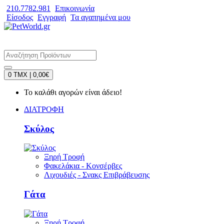
210.7782.981
Επικοινωνία
Είσοδος
Εγγραφή
Τα αγαπημένα μου
0 TMX | 0,00€
Το καλάθι αγορών είναι άδειο!
ΔΙΑΤΡΟΦΗ
Σκύλος
Ξηρή Τροφή
Φακελάκια - Κονσέρβες
Λιχουδιές - Σνακς Επιβράβευσης
Γάτα
Ξηρή Τροφή