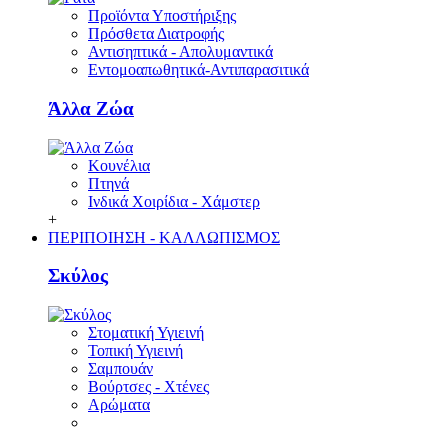
Προϊόντα Υποστήριξης
Πρόσθετα Διατροφής
Αντισηπτικά - Απολυμαντικά
Εντομοαπωθητικά-Αντιπαρασιτικά
Άλλα Ζώα
Κουνέλια
Πτηνά
Ινδικά Χοιρίδια - Χάμστερ
+
ΠΕΡΙΠΟΙΗΣΗ - ΚΑΛΛΩΠΙΣΜΟΣ
Σκύλος
Στοματική Υγιεινή
Τοπική Υγιεινή
Σαμπουάν
Βούρτσες - Χτένες
Αρώματα